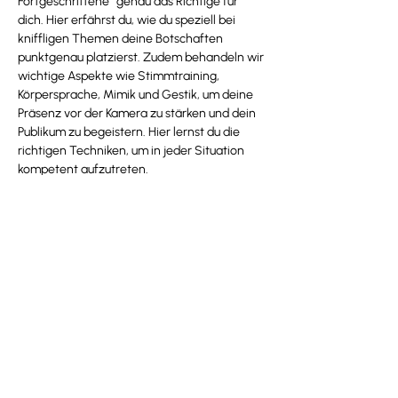
Fortgeschrittene“ genau das Richtige für 
dich. Hier erfährst du, wie du speziell bei 
kniffligen Themen deine Botschaften 
punktgenau platzierst. Zudem behandeln wir 
wichtige Aspekte wie Stimmtraining, 
Körpersprache, Mimik und Gestik, um deine 
Präsenz vor der Kamera zu stärken und dein 
Publikum zu begeistern. Hier lernst du die 
richtigen Techniken, um in jeder Situation 
kompetent aufzutreten.
Jetzt anmelden
zu allen Workshops