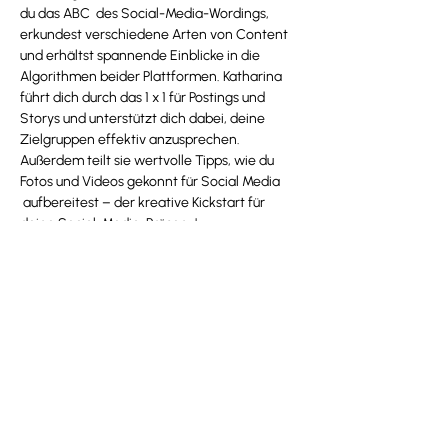
du das ABC  des Social-Media-Wordings, 
erkundest verschiedene Arten von Content 
und erhältst spannende Einblicke in die 
Algorithmen beider Plattformen. Katharina 
führt dich durch das 1 x 1 für Postings und 
Storys und unterstützt dich dabei, deine 
Zielgruppen effektiv anzusprechen. 
Außerdem teilt sie wertvolle Tipps, wie du 
Fotos und Videos gekonnt für Social Media 
 aufbereitest – der kreative Kickstart für 
deine Social-Media-Präsenz!
Jetzt anmelden
zu allen Workshops